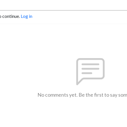
o continue.
Log in
No comments yet. Be the first to say so