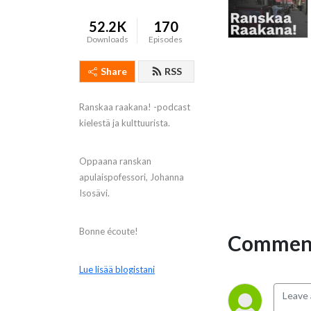
52.2K
170
Downloads
Episodes
Share
RSS
Ranskaa raakana! -podcast
kielestä ja kulttuurista.
Oppaana ranskan
apulaispofessori, Johanna
Isosävi.
Bonne écoute!
Comment
Lue lisää blogistani