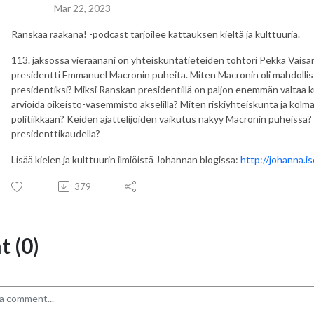
Mar 22, 2023
Ranskaa raakana! -podcast tarjoilee kattauksen kieltä ja kulttuuria.
113. jaksossa vieraanani on yhteiskuntatieteiden tohtori Pekka Väisän
presidentti Emmanuel Macronin puheita. Miten Macronin oli mahdoll
presidentiksi? Miksi Ranskan presidentillä on paljon enemmän valtaa 
arvioida oikeisto-vasemmisto akselilla? Miten riskiyhteiskunta ja kolma
politiikkaan? Keiden ajattelijoiden vaikutus näkyy Macronin puheissa?
presidenttikaudella?
Lisää kielen ja kulttuurin ilmiöistä Johannan blogissa:
http://johanna.i
379
 (0)