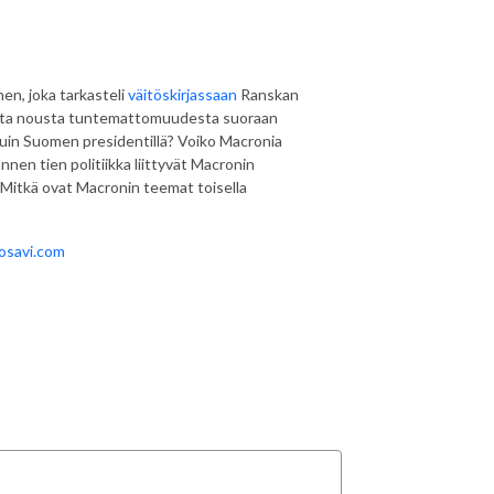
en, joka tarkasteli
väitöskirjassaan
Ranskan
ista nousta tuntemattomuudesta suoraan
kuin Suomen presidentillä? Voiko Macronia
nnen tien politiikka liittyvät Macronin
 Mitkä ovat Macronin teemat toisella
sosavi.com