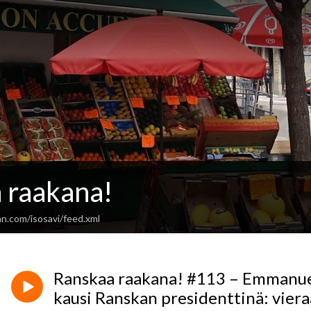
 raakana!
n.com/isosavi/feed.xml
Ranskaa raakana! #113 – Emmanu
kausi Ranskan presidenttinä: vier